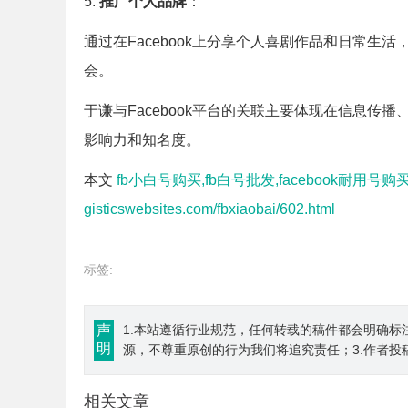
5.
推广个人品牌
：
通过在Facebook上分享个人喜剧作品和日常
会。
于谦与Facebook平台的关联主要体现在信息
影响力和知名度。
本文
fb小白号购买,fb白号批发,facebook耐用号购买
gisticswebsites.com/fbxiaobai/602.html
标签:
声
1.本站遵循行业规范，任何转载的稿件都会明确标
明
源，不尊重原创的行为我们将追究责任；3.作者投
相关文章