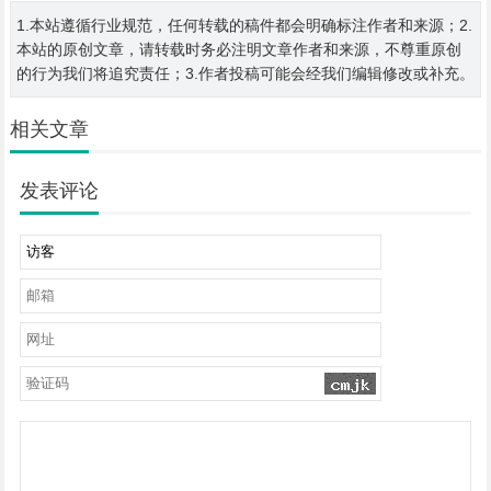
1.本站遵循行业规范，任何转载的稿件都会明确标注作者和来源；2.
本站的原创文章，请转载时务必注明文章作者和来源，不尊重原创
的行为我们将追究责任；3.作者投稿可能会经我们编辑修改或补充。
相关文章
发表评论