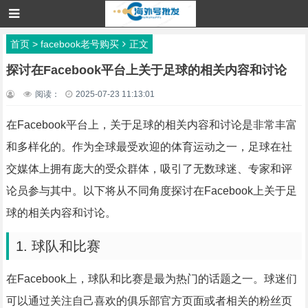
首页
>
facebook老号购买
正文
探讨在Facebook平台上关于足球的相关内容和讨论
阅读：
2025-07-23 11:13:01
在Facebook平台上，关于足球的相关内容和讨论是非常丰富
和多样化的。作为全球最受欢迎的体育运动之一，足球在社
交媒体上拥有庞大的受众群体，吸引了无数球迷、专家和评
论员参与其中。以下将从不同角度探讨在Facebook上关于足
球的相关内容和讨论。
1. 球队和比赛
在Facebook上，球队和比赛是最为热门的话题之一。球迷们
可以通过关注自己喜欢的俱乐部官方页面或者相关的粉丝页